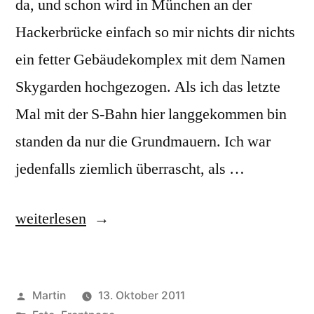
da, und schon wird in München an der
Hackerbrücke einfach so mir nichts dir nichts
ein fetter Gebäudekomplex mit dem Namen
Skygarden hochgezogen. Als ich das letzte
Mal mit der S-Bahn hier langgekommen bin
standen da nur die Grundmauern. Ich war
jedenfalls ziemlich überrascht, als …
„Wenn
weiterlesen
man
mal
Veröffentlicht
Martin
13. Oktober 2011
kurz