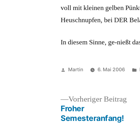
voll mit kleinen gelben Pünkt
Heuschnupfen, bei DER Be
In diesem Sinne, ge-nießt da
Veröffentlicht
Martin
6. Mai 2006
von
Vor
Vorheriger Beitrag
Beit
Froher
Beitragsnavigation
Semesteranfang!