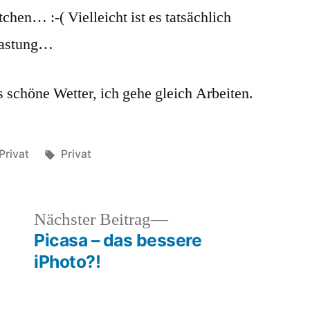
chen… :-( Vielleicht ist es tatsächlich
lastung…
s schöne Wetter, ich gehe gleich Arbeiten.
Veröffentlicht
Schlagwörter:
Privat
Privat
unter
heriger
Nächster
Nächster Beitrag
rag:
Beitrag:
Picasa – das bessere
iPhoto?!