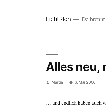
Zum
Inhalt
LichtRloh
Da brennt 
springen
Alles neu,
Veröffentlicht
Martin
6. Mai 2006
von
… und endlich haben auch w