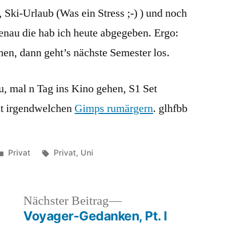
, Ski-Urlaub (Was ein Stress ;-) ) und noch
nau die hab ich heute abgegeben. Ergo:
n, dann geht’s nächste Semester los.
, mal n Tag ins Kino gehen, S1 Set
it irgendwelchen
Gimps rumärgern
. glhfbb
Veröffentlicht
Schlagwörter:
Privat
Privat
,
Uni
unter
heriger
Nächster
Nächster Beitrag
rag:
Beitrag:
Voyager-Gedanken, Pt. I