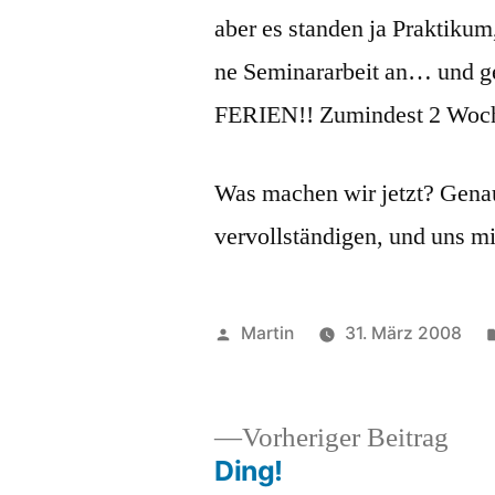
aber es standen ja Praktikum
ne Seminararbeit an… und ge
FERIEN!! Zumindest 2 Woche
Was machen wir jetzt? Genau
vervollständigen, und uns m
Veröffentlicht
Martin
31. März 2008
von
Vor
Vorheriger Beitrag
Beit
Ding!