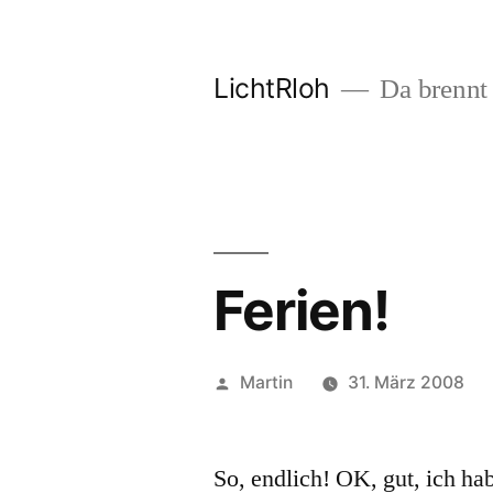
Zum
Inhalt
LichtRloh
Da brennt 
springen
Ferien!
Veröffentlicht
Martin
31. März 2008
von
So, endlich! OK, gut, ich hab