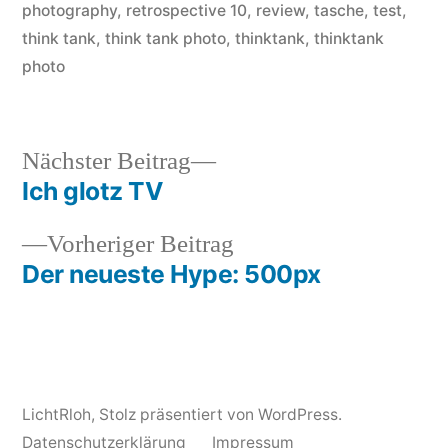
photography
,
retrospective 10
,
review
,
tasche
,
test
,
think tank
,
think tank photo
,
thinktank
,
thinktank
photo
Nächster
Nächster Beitrag
Beitrag:
Ich glotz TV
Beitragsnavigation
Vorheriger
Vorheriger Beitrag
Beitrag:
Der neueste Hype: 500px
LichtRloh
,
Stolz präsentiert von WordPress.
Datenschutzerklärung
Impressum