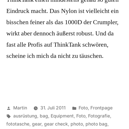
Eindruck macht. Das Nylon ist vielleicht ein
bisschen feiner als das 1000D der Crumpler,
wirkt aber dennoch äußerst robust. Und da
fast alle Profis auf ThinkTank schwören,
scheine ich mich da nicht zu täuschen.
Veröffentlicht
Veröffentlicht
Martin
31. Juli 2011
Foto
,
Frontpage
von
Schlagwörter:
unter
ausrüstung
,
bag
,
Equipment
,
Foto
,
Fotografie
,
fototasche
,
gear
,
gear check
,
photo
,
photo bag
,