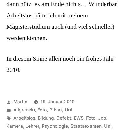
dann nützt es am Ende nichts… Wunderbar!
Arbeitslos hätte ich mit meinem
Magisterstudium auch (und viel schneller)
werden können.
In diesem Sinne allen noch ein frohes Jahr
2010.
Veröffentlicht
Martin
19. Januar 2010
von
Veröffentlicht
Allgemein
,
Foto
,
Privat
,
Uni
unter
Schlagwörter:
Arbeitslos
,
Bildung
,
Defekt
,
EWS
,
Foto
,
Job
,
Kamera
,
Lehrer
,
Psychologie
,
Staatsexamen
,
Uni
,