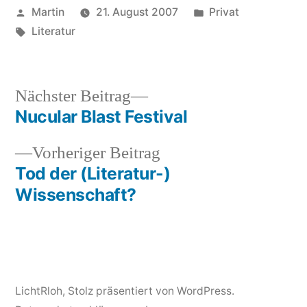
Veröffentlicht
Veröffentlicht
Martin
21. August 2007
Privat
von
Schlagwörter:
unter
Literatur
Nächster
Nächster Beitrag
Beitrag:
Nucular Blast Festival
Beitragsnavigation
Vorheriger
Vorheriger Beitrag
Beitrag:
Tod der (Literatur-)
Wissenschaft?
LichtRloh
,
Stolz präsentiert von WordPress.