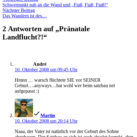
Beitragsnavigation
Beitrag:
Schwerpunkt nah an die Wand und „Fiaß, Fiaß, Fiaß!“
Nächster
Nächster Beitrag
Beitrag:
Das Wandern ist des…
2 Antworten auf „Pränatale
Landflucht?!“
schreibt:
André
10. Oktober 2008 um 09:45 Uhr
Hmnn … warsch flüchtete SIE vor SEINER
Geburt….anyways…hat wohl wer beim satzbau net
aufgepasst :)
schreibt:
Martin
10. Oktober 2008 um 20:14 Uhr
Naaa, der Vater ist natürlich vor der Geburt des Sohne
abgehauen. Der Satzbau an sich ist auch absolut korrekt, aber