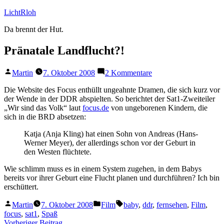
Zum
LichtRloh
Inhalt
Da brennt der Hut.
springen
Pränatale Landflucht?!
Veröffentlicht
zu
Martin
7. Oktober 2008
2 Kommentare
von
Pränatale
Landflucht?!
Die Website des Focus enthüllt ungeahnte Dramen, die sich kurz vor
der Wende in der DDR abspielten. So berichtet der Sat1-Zweiteiler
„Wir sind das Volk“ laut
focus.de
von ungeborenen Kindern, die
sich in die BRD absetzen:
Katja (Anja Kling) hat einen Sohn von Andreas (Hans-
Werner Meyer), der allerdings schon vor der Geburt in
den Westen flüchtete.
Wie schlimm muss es in einem System zugehen, in dem Babys
bereits vor ihrer Geburt eine Flucht planen und durchführen? Ich bin
erschüttert.
Veröffentlicht
Veröffentlicht
Schlagwörter:
Martin
7. Oktober 2008
Film
baby
,
ddr
,
fernsehen
,
Film
,
von
unter
focus
,
sat1
,
Spaß
Vorheriger
Vorheriger Beitrag