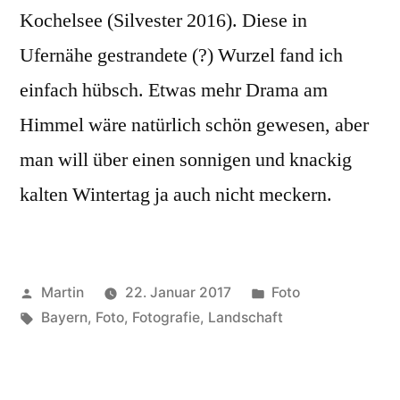
Kochelsee (Silvester 2016). Diese in
Ufernähe gestrandete (?) Wurzel fand ich
einfach hübsch. Etwas mehr Drama am
Himmel wäre natürlich schön gewesen, aber
man will über einen sonnigen und knackig
kalten Wintertag ja auch nicht meckern.
Veröffentlicht
Veröffentlicht
Martin
22. Januar 2017
Foto
von
Schlagwörter:
unter
Bayern
,
Foto
,
Fotografie
,
Landschaft