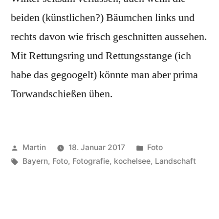
beiden (künstlichen?) Bäumchen links und
rechts davon wie frisch geschnitten aussehen.
Mit Rettungsring und Rettungsstange (ich
habe das gegoogelt) könnte man aber prima
Torwandschießen üben.
Veröffentlicht
Veröffentlicht
Martin
18. Januar 2017
Foto
von
Schlagwörter:
unter
Bayern
,
Foto
,
Fotografie
,
kochelsee
,
Landschaft