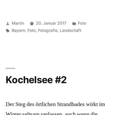
Veröffentlicht
Veröffentlicht
Martin
20. Januar 2017
Foto
von
Schlagwörter:
unter
Bayern
,
Foto
,
Fotografie
,
Landschaft
Kochelsee #2
Der Steg des örtlichen Strandbades wirkt im
Winter seltsam verlassen, auch wenn die