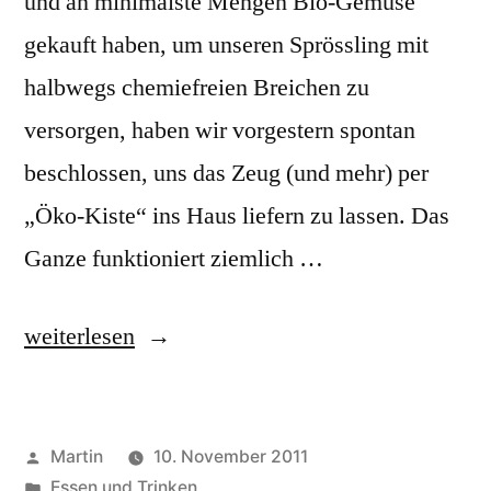
und an minimalste Mengen Bio-Gemüse
gekauft haben, um unseren Sprössling mit
halbwegs chemiefreien Breichen zu
versorgen, haben wir vorgestern spontan
beschlossen, uns das Zeug (und mehr) per
„Öko-Kiste“ ins Haus liefern zu lassen. Das
Ganze funktioniert ziemlich …
„Der
weiterlesen
Kistenschieber“
Veröffentlicht
Martin
10. November 2011
von
Veröffentlicht
Essen und Trinken