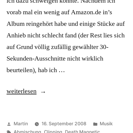
ich dazu schweigen könnte. Nachdem ich
vorab mal ein wenig auf Amazon.de in’s
Album reingehört habe und einige Stücke auf
Anhieb nicht schlecht fand (der Rest lies sich
auf Grund völlig zufällig gewählter 30-
Sekunden-Ausschnitte nicht wirklich
beurteilen), hab ich …
„Death
weiterlesen
Magnetic“
Veröffentlicht
Veröffentlicht
Martin
16. September 2008
Musik
von
Schlagwörter:
unter
Abmischung
,
Clipping
,
Death Magnetic
,