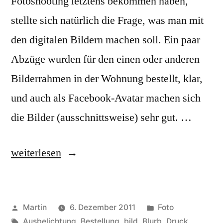
Fotoshooting letztens bekommen haben,
stellte sich natürlich die Frage, was man mit
den digitalen Bildern machen soll. Ein paar
Abzüge wurden für den einen oder anderen
Bilderrahmen in der Wohnung bestellt, klar,
und auch als Facebook-Avatar machen sich
die Bilder (ausschnittsweise) sehr gut. …
„Blurb
weiterlesen
Fotobuch“
Veröffentlicht
Veröffentlicht
Martin
6. Dezember 2011
Foto
von
Schlagwörter:
unter
Ausbelichtung
,
Bestellung
,
bild
,
Blurb
,
Druck
,