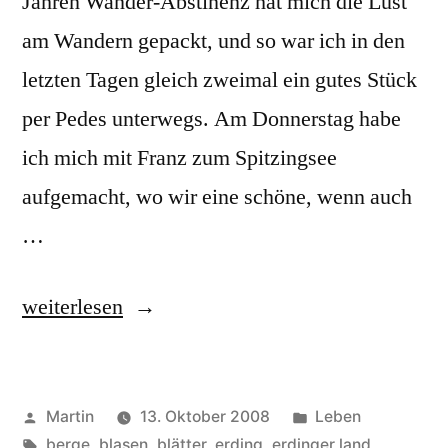
Jahren Wander-Abstinenz hat mich die Lust
am Wandern gepackt, und so war ich in den
letzten Tagen gleich zweimal ein gutes Stück
per Pedes unterwegs. Am Donnerstag habe
ich mich mit Franz zum Spitzingsee
aufgemacht, wo wir eine schöne, wenn auch
…
„Das
weiterlesen
Wandern
ist
Veröffentlicht
Veröffentlicht
Martin
13. Oktober 2008
Leben
des…“
von
Schlagwörter:
unter
berge
,
blasen
,
blätter
,
erding
,
erdinger land
,