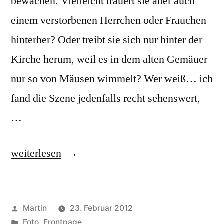
bewachen. Vielleicht trauert sie aber auch
einem verstorbenen Herrchen oder Frauchen
hinterher? Oder treibt sie sich nur hinter der
Kirche herum, weil es in dem alten Gemäuer
nur so von Mäusen wimmelt? Wer weiß… ich
fand die Szene jedenfalls recht sehenswert,
…
„Graveyard
weiterlesen
Cat“
Veröffentlicht
Martin
23. Februar 2012
von
Veröffentlicht
Foto
,
Frontpage