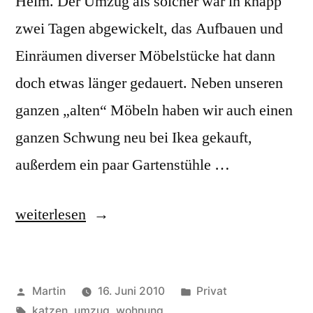
Heim. Der Umzug als solcher war in knapp
zwei Tagen abgewickelt, das Aufbauen und
Einräumen diverser Möbelstücke hat dann
doch etwas länger gedauert. Neben unseren
ganzen „alten“ Möbeln haben wir auch einen
ganzen Schwung neu bei Ikea gekauft,
außerdem ein paar Gartenstühle …
„Eingezogen“
weiterlesen
Veröffentlicht
Veröffentlicht
Martin
16. Juni 2010
Privat
von
Schlagwörter:
unter
katzen
,
umzug
,
wohnung