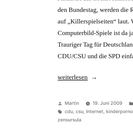
den Bundestag, werden die 
auf „Killerspielseiten“ laut.
Computerbild-Spiele ist da 
Trauriger Tag für Deutschla
CDU/CSU und die SPD einfac
„Internetzensur
weiterlesen
ist
Realität“
Veröffentlicht
Martin
19. Juni 2009
von
Schlagwörter:
cdu
,
csu
,
Internet
,
kinderporno
zensursula