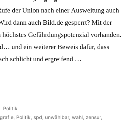
Rufe der Union nach einer Ausweitung auch
 Wird dann auch Bild.de gesperrt? Mit der
ja höchstes Gefährdungspotenzial vorhanden.
nd… und ein weiterer Beweis dafür, dass
h schlicht und ergreifend …
Veröffentlicht
Politik
unter
grafie
,
Politik
,
spd
,
unwählbar
,
wahl
,
zensur
,