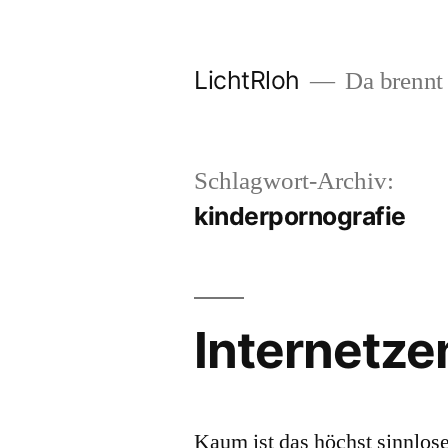
Zum
Inhalt
LichtRloh
Da brennt 
springen
Schlagwort-Archiv:
kinderpornografie
Internetzen
Kaum ist das höchst sinnlos