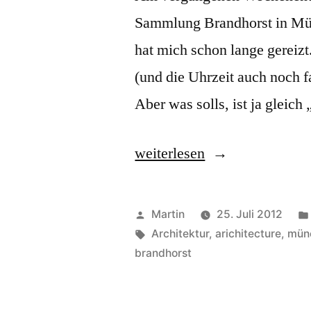
Sammlung Brandhorst in Mü
hat mich schon lange gereizt
(und die Uhrzeit auch noch fa
Aber was solls, ist ja glei
„Die
weiterlesen
Sammlung
Brandhorst“
Veröffentlicht
Martin
25. Juli 2012
von
Schlagwörter:
Architektur
,
arichitecture
,
mün
brandhorst