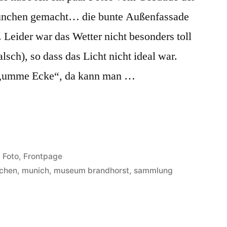
nchen gemacht… die bunte Außenfassade
. Leider war das Wetter nicht besonders toll
lsch), so dass das Licht nicht ideal war.
ch „umme Ecke“, da kann man …
Veröffentlicht
Foto
,
Frontpage
unter
chen
,
munich
,
museum brandhorst
,
sammlung