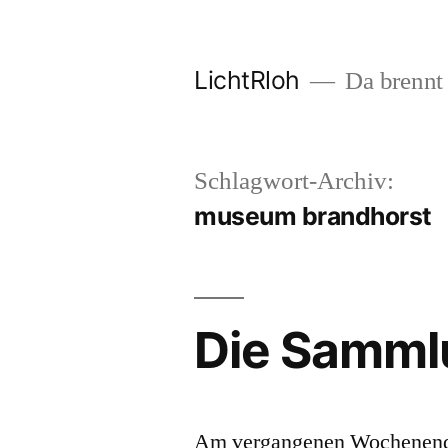
Zum
Inhalt
LichtRloh
Da brennt 
springen
Schlagwort-Archiv:
museum brandhorst
Die Samml
Am vergangenen Wochenende