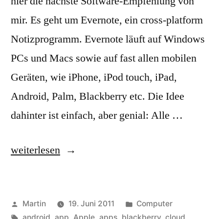
hier die nächste Software-Empfehlung von
mir. Es geht um Evernote, ein cross-platform
Notizprogramm. Evernote läuft auf Windows
PCs und Macs sowie auf fast allen mobilen
Geräten, wie iPhone, iPod touch, iPad,
Android, Palm, Blackberry etc. Die Idee
dahinter ist einfach, aber genial: Alle …
„Evernote“
weiterlesen
Veröffentlicht
Veröffentlicht
Martin
19. Juni 2011
Computer
von
Schlagwörter:
unter
android
,
app
,
Apple
,
apps
,
blackberry
,
cloud
,