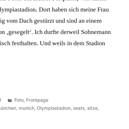
lympiastadion. Dort haben sich meine Frau
ig vom Dach gestürzt und sind an einem
on ‚gesegelt‘. Ich durfte derweil Sohnemann
isch festhalten. Und weils in dem Stadion
Veröffentlicht
1
Foto
,
Frontpage
unter
ünchen
,
munich
,
Olympiastadion
,
seats
,
sitze
,