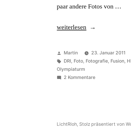
paar andere Fotos von …
„Ja
weiterlesen
is
denn
Veröffentlicht
Martin
23. Januar 2011
scho‘
von
Schlagwörter:
DRI
,
Foto
,
Fotografie
,
Fusion
,
H
Olympiaturm
wieder…“
zu
2 Kommentare
Ja
is
denn
scho‘
wieder…
LichtRloh
,
Stolz präsentiert von 