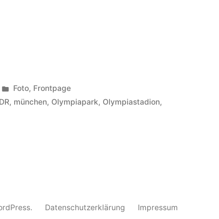
Veröffentlicht
Foto
,
Frontpage
unter
DR
,
münchen
,
Olympiapark
,
Olympiastadion
,
WordPress.
Datenschutzerklärung
Impressum