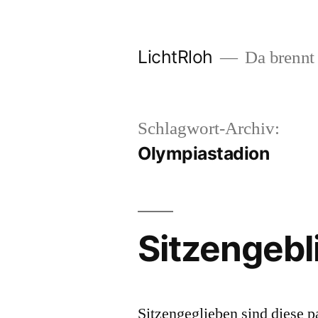
Zum
Inhalt
LichtRloh
Da brennt 
springen
Schlagwort-Archiv:
Olympiastadion
Sitzengebl
Sitzengeglieben sind diese p