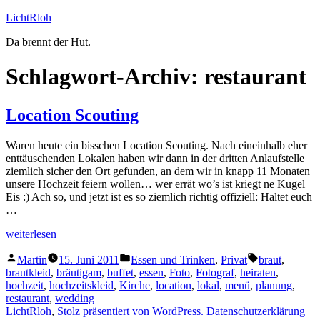
Zum
LichtRloh
Inhalt
Da brennt der Hut.
springen
Schlagwort-Archiv:
restaurant
Location Scouting
Waren heute ein bisschen Location Scouting. Nach eineinhalb eher
enttäuschenden Lokalen haben wir dann in der dritten Anlaufstelle
ziemlich sicher den Ort gefunden, an dem wir in knapp 11 Monaten
unsere Hochzeit feiern wollen… wer errät wo’s ist kriegt ne Kugel
Eis :) Ach so, und jetzt ist es so ziemlich richtig offiziell: Haltet euch
…
„Location
weiterlesen
Scouting“
Veröffentlicht
Veröffentlicht
Schlagwörter
Martin
15. Juni 2011
Essen und Trinken
,
Privat
braut
,
von
unter
brautkleid
,
bräutigam
,
buffet
,
essen
,
Foto
,
Fotograf
,
heiraten
,
hochzeit
,
hochzeitskleid
,
Kirche
,
location
,
lokal
,
menü
,
planung
,
restaurant
,
wedding
LichtRloh
,
Stolz präsentiert von WordPress.
Datenschutzerklärung