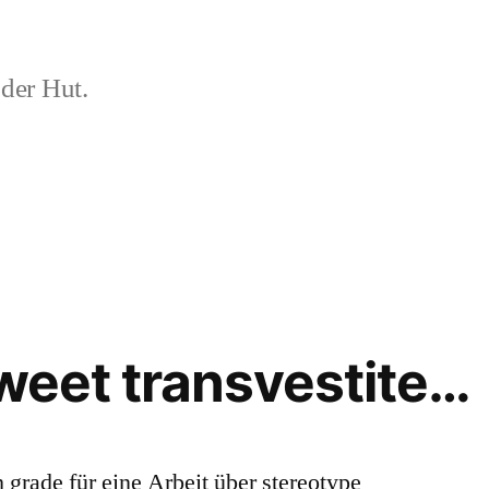
der Hut.
sweet transvestite…
rade für eine Arbeit über stereotype