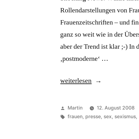
Rollendarstellungen von Fra
Frauenzeitschriften – und fin
ganz so weit wie in der Übers
aber der Trend ist klar ;-) In
‚postmoderne‘ …
„I’m
weiterlesen
just
a
Veröffentlicht
Martin
12. August 2008
sweet
von
Schlagwörter:
frauen
,
presse
,
sex
,
sexismus
,
transvestite…“