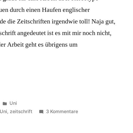
uen durch einen Haufen englischer
de die Zeitschriften irgendwie toll! Naja gut,
chrift angedeutet ist es mit mir noch nicht,
 der Arbeit geht es übrigens um
Veröffentlicht
Uni
unter
zu
Uni
,
zeitschrift
3 Kommentare
I’m
just