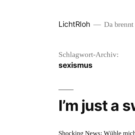
Zum
Inhalt
LichtRloh
Da brennt 
springen
Schlagwort-Archiv:
sexismus
I’m just a 
Shocking News: Wühle mich g