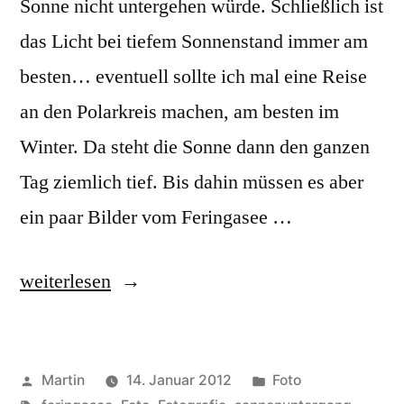
Sonne nicht untergehen würde. Schließlich ist
das Licht bei tiefem Sonnenstand immer am
besten… eventuell sollte ich mal eine Reise
an den Polarkreis machen, am besten im
Winter. Da steht die Sonne dann den ganzen
Tag ziemlich tief. Bis dahin müssen es aber
ein paar Bilder vom Feringasee …
„Don’t
weiterlesen
let
the
Veröffentlicht
Veröffentlicht
Martin
14. Januar 2012
Foto
sun