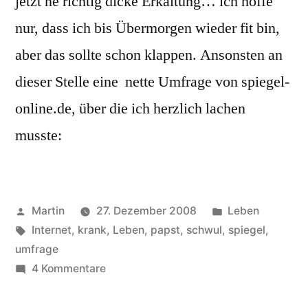
jetzt ne richtig dicke Erkältung… ich hoffe
nur, dass ich bis Übermorgen wieder fit bin,
aber das sollte schon klappen. Ansonsten an
dieser Stelle eine nette Umfrage von spiegel-
online.de, über die ich herzlich lachen
musste:
Veröffentlicht
Veröffentlicht
Martin
27. Dezember 2008
Leben
von
Schlagwörter:
unter
Internet
,
krank
,
Leben
,
papst
,
schwul
,
spiegel
,
umfrage
zu
4 Kommentare
Kranksein
suckt