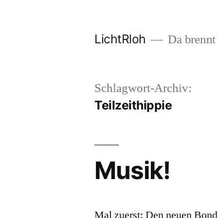
Zum
Inhalt
LichtRloh
Da brennt 
springen
Schlagwort-Archiv:
Teilzeithippie
Musik!
Mal zuerst: Den neuen Bond