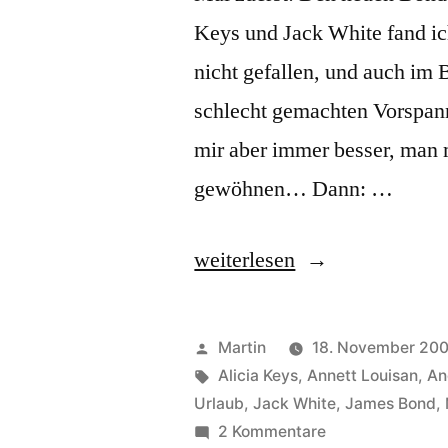
Keys und Jack White fand i
nicht gefallen, und auch i
schlecht gemachten Vorspann)
mir aber immer besser, man 
gewöhnen… Dann: …
„Musik!“
weiterlesen
Veröffentlicht
Martin
18. November 20
von
Schlagwörter:
Alicia Keys
,
Annett Louisan
,
An
Urlaub
,
Jack White
,
James Bond
,
zu
2 Kommentare