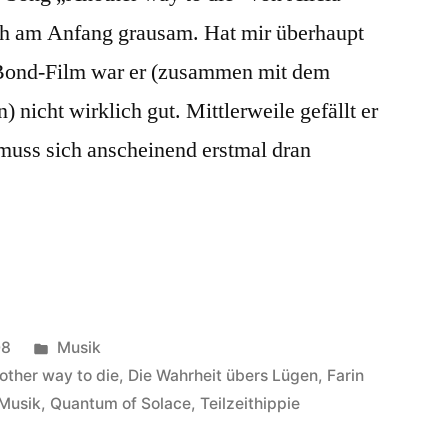
ch am Anfang grausam. Hat mir überhaupt
m Bond-Film war er (zusammen mit dem
 nicht wirklich gut. Mittlerweile gefällt er
muss sich anscheinend erstmal dran
Veröffentlicht
08
Musik
unter
other way to die
,
Die Wahrheit übers Lügen
,
Farin
Musik
,
Quantum of Solace
,
Teilzeithippie