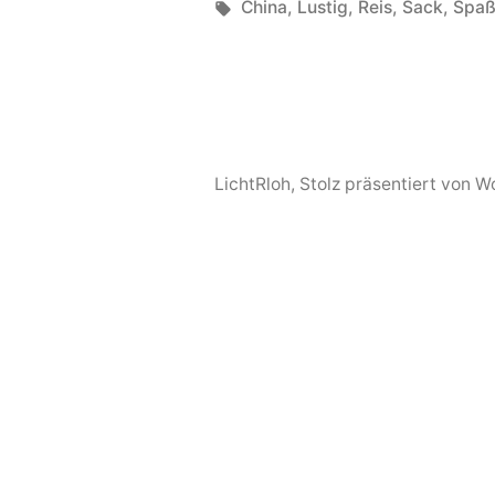
von
Schlagwörter:
China
,
Lustig
,
Reis
,
Sack
,
Spa
LichtRloh
,
Stolz präsentiert von 