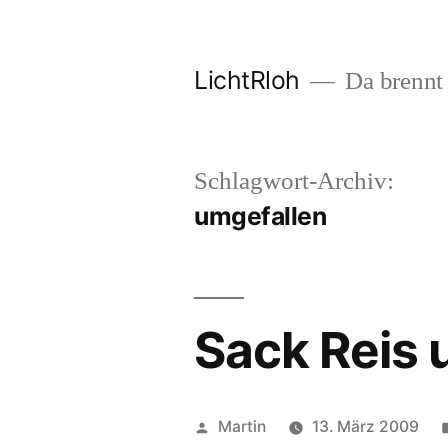
Zum
Inhalt
LichtRloh
Da brennt 
springen
Schlagwort-Archiv:
umgefallen
Sack Reis 
Veröffentlicht
Martin
13. März 2009