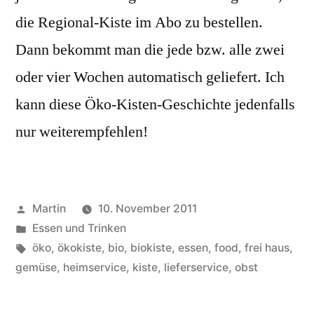
die Regional-Kiste im Abo zu bestellen.
Dann bekommt man die jede bzw. alle zwei
oder vier Wochen automatisch geliefert. Ich
kann diese Öko-Kisten-Geschichte jedenfalls
nur weiterempfehlen!
Veröffentlicht
Martin
10. November 2011
von
Veröffentlicht
Essen und Trinken
unter
Schlagwörter:
öko
,
ökokiste
,
bio
,
biokiste
,
essen
,
food
,
frei haus
,
gemüse
,
heimservice
,
kiste
,
lieferservice
,
obst