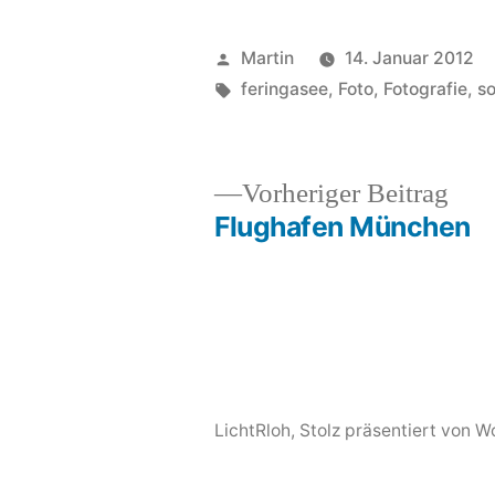
Veröffentlicht
Martin
14. Januar 2012
von
Schlagwörter:
feringasee
,
Foto
,
Fotografie
,
s
Vor
Vorheriger Beitrag
Beit
Flughafen München
Beitragsnavigation
LichtRloh
,
Stolz präsentiert von 