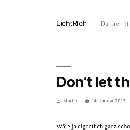
Zum
Inhalt
LichtRloh
Da brennt 
springen
Don’t let 
Veröffentlicht
Martin
14. Januar 2012
von
Wäre ja eigentlich ganz sch