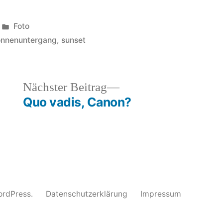
Veröffentlicht
Foto
unter
onnenuntergang
,
sunset
heriger
Nächster
Nächster Beitrag
rag:
Beitrag:
Quo vadis, Canon?
WordPress.
Datenschutzerklärung
Impressum