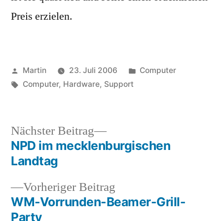
Preis erzielen.
Veröffentlicht
Veröffentlicht
Martin
23. Juli 2006
Computer
von
Schlagwörter:
unter
Computer
,
Hardware
,
Support
Nächster
Nächster Beitrag
Beitrag:
NPD im mecklenburgischen
Beitragsnavigation
Landtag
Vorheriger
Vorheriger Beitrag
Beitrag:
WM-Vorrunden-Beamer-Grill-
Party