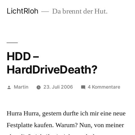
Zum
LichtRloh
Da brennt der Hut.
Inhalt
springen
HDD –
HardDriveDeath?
Veröffentlicht
zu
Martin
23. Juli 2006
4 Kommentare
von
HDD
–
Hurra Hurra, gestern durfte ich mir eine neue
HardD
Festplatte kaufen. Warum? Nun, von meiner