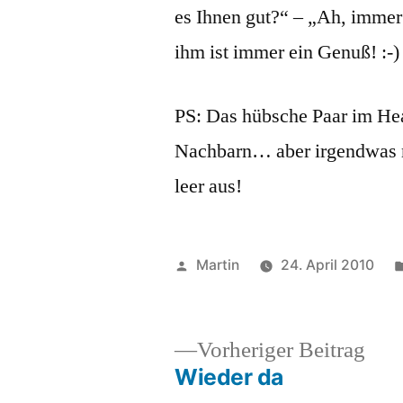
es Ihnen gut?“ – „Ah, immer
ihm ist immer ein Genuß! :-)
PS: Das hübsche Paar im Hea
Nachbarn… aber irgendwas mu
leer aus!
Veröffentlicht
Martin
24. April 2010
von
Vor
Vorheriger Beitrag
Beit
Wieder da