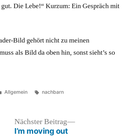
 gut. Die Lebe!“ Kurzum: Ein Gespräch mit
der-Bild gehört nicht zu meinen
ss als Bild da oben hin, sonst sieht’s so
Veröffentlicht
Schlagwörter:
Allgemein
nachbarn
unter
heriger
Nächster
Nächster Beitrag
rag:
Beitrag:
I’m moving out