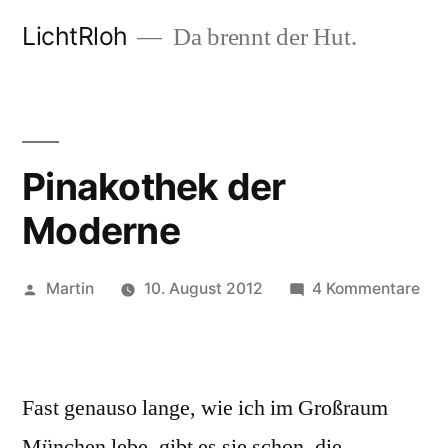
Zum
LichtRloh
Da brennt der Hut.
Inhalt
springen
Pinakothek der
Moderne
Veröffentlicht
zu
Martin
10. August 2012
4 Kommentare
von
Pin
der
Mod
Fast genauso lange, wie ich im Großraum
München lebe, gibt es sie schon, die