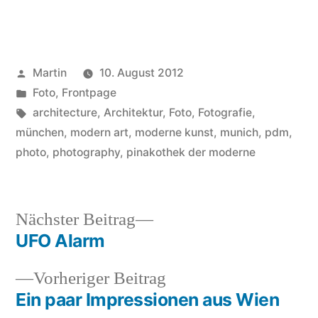
Veröffentlicht
Martin
10. August 2012
von
Veröffentlicht
Foto
,
Frontpage
unter
Schlagwörter:
architecture
,
Architektur
,
Foto
,
Fotografie
,
münchen
,
modern art
,
moderne kunst
,
munich
,
pdm
,
photo
,
photography
,
pinakothek der moderne
Nächster
Nächster Beitrag
Beitrag:
UFO Alarm
Beitragsnavigation
Vorheriger
Vorheriger Beitrag
Beitrag:
Ein paar Impressionen aus Wien