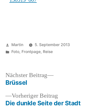
Veröffentlicht
Martin
5. September 2013
von
Veröffentlicht
Foto
,
Frontpage
,
Reise
unter
Nächster
Nächster Beitrag
Beitrag:
Brüssel
Beitragsnavigation
Vorheriger
Vorheriger Beitrag
Beitrag:
Die dunkle Seite der Stadt