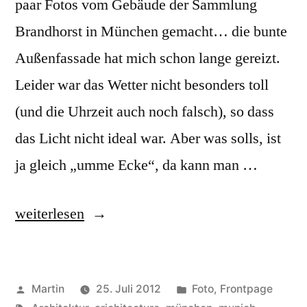
paar Fotos vom Gebäude der Sammlung
Brandhorst in München gemacht… die bunte
Außenfassade hat mich schon lange gereizt.
Leider war das Wetter nicht besonders toll
(und die Uhrzeit auch noch falsch), so dass
das Licht nicht ideal war. Aber was solls, ist
ja gleich „umme Ecke“, da kann man …
„Die
weiterlesen
Sammlung
Brandhorst“
Veröffentlicht
Veröffentlicht
Martin
25. Juli 2012
Foto
,
Frontpage