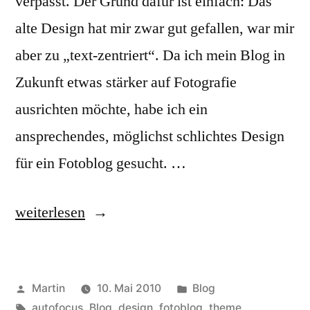
verpasst. Der Grund dafür ist einfach: Das
alte Design hat mir zwar gut gefallen, war mir
aber zu „text-zentriert“. Da ich mein Blog in
Zukunft etwas stärker auf Fotografie
ausrichten möchte, habe ich ein
ansprechendes, möglichst schlichtes Design
für ein Fotoblog gesucht. …
„Noch
weiterlesen
ein
Re-
Veröffentlicht
Veröffentlicht
Martin
10. Mai 2010
Blog
Design“
von
Schlagwörter:
unter
autofocus
,
Blog
,
design
,
fotoblog
,
theme
,