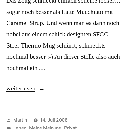
Das Zeug schmeckt einfach scheiße lecker…
sogar noch besser als Latte Macchiato mit
Caramel Sirup. Und wenn man es dann noch
nobel aus einem schick designten SFCC
Steel-Thermo-Mug schlürft, schmeckts
nochmal besser ;-) An dieser Stelle also auch
nochmal ein …
„Addiction“
weiterlesen
Veröffentlicht
Martin
14. Juli 2008
von
Veröffentlicht
Leben
,
Meine Meinung
,
Privat