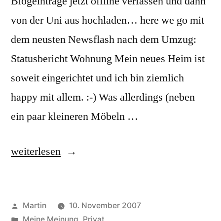
Blogeinträge jetzt offline verfassen und dann
von der Uni aus hochladen… here we go mit
dem neusten Newsflash nach dem Umzug:
Statusbericht Wohnung Mein neues Heim ist
soweit eingerichtet und ich bin ziemlich
happy mit allem. :-) Was allerdings (neben
ein paar kleineren Möbeln …
„Offline
weiterlesen
Blog“
Veröffentlicht
Martin
10. November 2007
von
Veröffentlicht
Meine Meinung
,
Privat