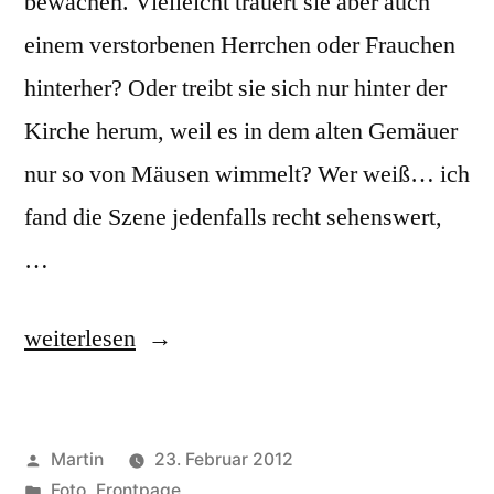
bewachen. Vielleicht trauert sie aber auch
einem verstorbenen Herrchen oder Frauchen
hinterher? Oder treibt sie sich nur hinter der
Kirche herum, weil es in dem alten Gemäuer
nur so von Mäusen wimmelt? Wer weiß… ich
fand die Szene jedenfalls recht sehenswert,
…
„Graveyard
weiterlesen
Cat“
Veröffentlicht
Martin
23. Februar 2012
von
Veröffentlicht
Foto
,
Frontpage