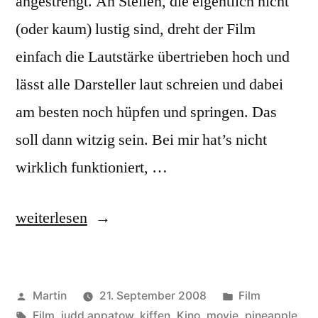
angestrengt. An Stellen, die eigentlich nicht
(oder kaum) lustig sind, dreht der Film
einfach die Lautstärke übertrieben hoch und
lässt alle Darsteller laut schreien und dabei
am besten noch hüpfen und springen. Das
soll dann witzig sein. Bei mir hat’s nicht
wirklich funktioniert, …
„Pineapple
weiterlesen
Express“
Veröffentlicht
Veröffentlicht
Martin
21. September 2008
Film
von
Schlagwörter:
unter
Film
,
judd appatow
,
kiffen
,
Kino
,
movie
,
pineapple