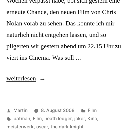
Wochen verpasst habe, bot sich gestern eine
erneute Chance, den neuen Film von Chris
Nolan vorab zu sehen. Das konnte ich mir
natürlich nicht entgehen lassen, und so
pilgerten wir gestern abend um 22.15 Uhr zu
viert ins Cinema. Was soll …
„The
weiterlesen
Dark
Knight“
Veröffentlicht
Veröffentlicht
Martin
8. August 2008
Film
von
Schlagwörter:
unter
batman
,
Film
,
heath ledger
,
joker
,
Kino
,
meisterwerk
,
oscar
,
the dark knight