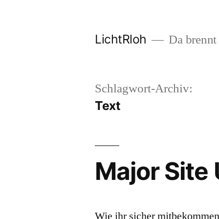
Zum
Inhalt
LichtRloh
Da brennt 
springen
Schlagwort-Archiv:
Text
Major Site
Wie ihr sicher mitbekommen h