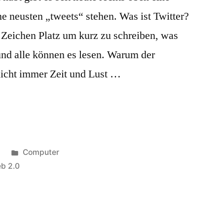
ne neusten „tweets“ stehen. Was ist Twitter?
Zeichen Platz um kurz zu schreiben, was
und alle können es lesen. Warum der
nicht immer Zeit und Lust …
Veröffentlicht
8
Computer
unter
b 2.0