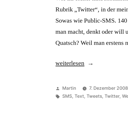
Rubrik „Twitter“, in der mei
Sowas wie Public-SMS. 140 
man macht, denkt oder will 
Quatsch? Weil man erstens 
„Major
weiterlesen
Site
Update“
Veröffentlicht
Martin
7. Dezember 200
von
Schlagwörter:
SMS
,
Text
,
Tweets
,
Twitter
,
We