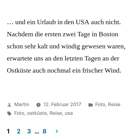
… und ein Urlaub in den USA auch nicht.
Nachdem die ersten zwei Tage in Boston
schon sehr kalt und windig gewesen waren,
erwartete uns an den letzten Tagen an der
Ostküste auch nochmal ein frischer Wind.
Veröffentlicht
Veröffentlicht
Martin
12. Februar 2017
Foto
,
Reise
von
Schlagwörter:
unter
Foto
,
ostküste
,
Reise
,
usa
1
2
3
…
8