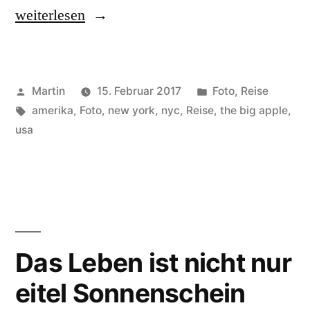
„The
weiterlesen
Big
Apple“
Veröffentlicht
Veröffentlicht
Martin
15. Februar 2017
Foto
,
Reise
von
Schlagwörter:
unter
amerika
,
Foto
,
new york
,
nyc
,
Reise
,
the big apple
,
usa
Das Leben ist nicht nur
eitel Sonnenschein