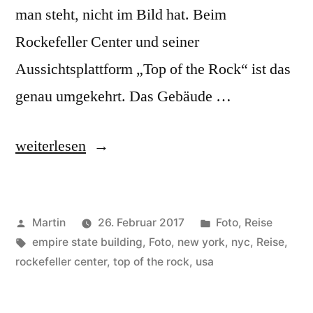
man steht, nicht im Bild hat. Beim
Rockefeller Center und seiner
Aussichtsplattform „Top of the Rock“ ist das
genau umgekehrt. Das Gebäude …
„Top
weiterlesen
of
the
Veröffentlicht
Veröffentlicht
Martin
26. Februar 2017
Foto
,
Reise
Rock“
von
Schlagwörter:
unter
empire state building
,
Foto
,
new york
,
nyc
,
Reise
,
rockefeller center
,
top of the rock
,
usa