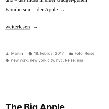
und – das muss in einer Gadget-geilen
Familie sein – der Apple …
„Empire
weiterlesen
State
of
Veröffentlicht
Veröffentlicht
Martin
18. Februar 2017
Foto
,
Reise
Mind“
von
Schlagwörter:
unter
new york
,
new york city
,
nyc
,
Reise
,
usa
The Big Apple