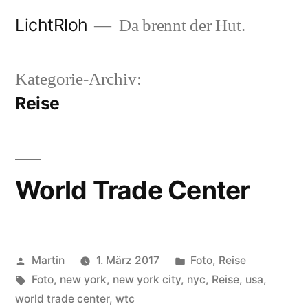
Zum
LichtRloh
Da brennt der Hut.
Inhalt
springen
Kategorie-Archiv:
Reise
World Trade Center
Veröffentlicht
Veröffentlicht
Martin
1. März 2017
Foto
,
Reise
von
Schlagwörter:
unter
Foto
,
new york
,
new york city
,
nyc
,
Reise
,
usa
,
world trade center
,
wtc