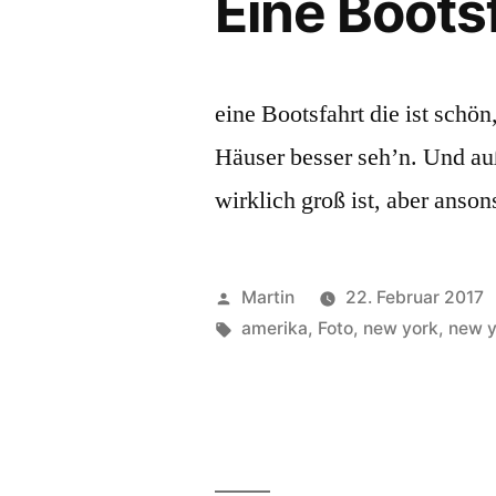
Eine Bootsf
eine Bootsfahrt die ist schö
Häuser besser seh’n. Und auß
wirklich groß ist, aber anso
Veröffentlicht
Martin
22. Februar 2017
von
Schlagwörter:
amerika
,
Foto
,
new york
,
new y