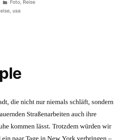
Veröffentlicht
Foto
,
Reise
unter
eise
,
usa
ple
t, die nicht nur niemals schläft, sondern
auernden Straßenarbeiten auch ihre
Ruhe kommen lässt. Trotzdem würden wir
 ein paar Tage in New York verbringen –