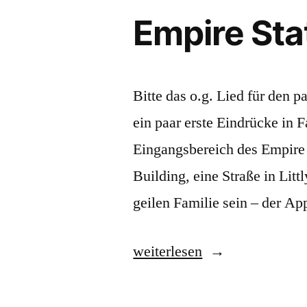
Empire Sta
Bitte das o.g. Lied für den 
ein paar erste Eindrücke in F
Eingangsbereich des Empire S
Building, eine Straße in Litt
geilen Familie sein – der A
„Empire
weiterlesen
State
of