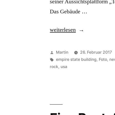
seiner Aussichtsplattform „T
Das Gebäude …
„Top
weiterlesen
of
the
Veröffentlicht
Martin
26. Februar 2017
Rock“
von
Schlagwörter:
empire state building
,
Foto
,
ne
rock
,
usa