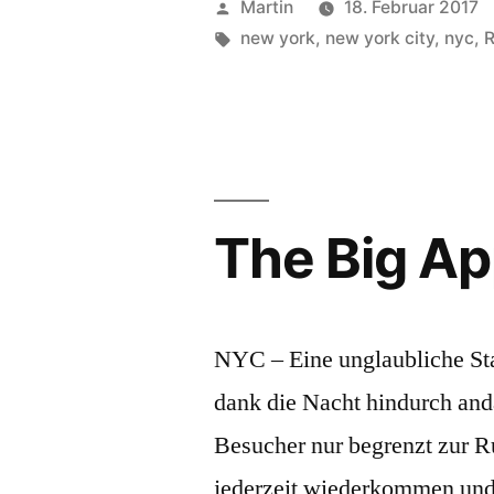
Veröffentlicht
Martin
18. Februar 2017
Mind“
von
Schlagwörter:
new york
,
new york city
,
nyc
,
R
The Big Ap
NYC – Eine unglaubliche Stad
dank die Nacht hindurch and
Besucher nur begrenzt zur 
jederzeit wiederkommen und