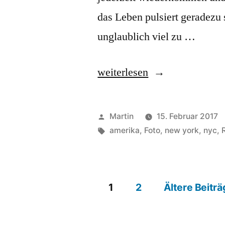
das Leben pulsiert geradezu 
unglaublich viel zu …
„The
weiterlesen
Big
Apple“
Veröffentlicht
Martin
15. Februar 2017
von
Schlagwörter:
amerika
,
Foto
,
new york
,
nyc
,
1
2
Ältere Beiträ
Seitennummerieru