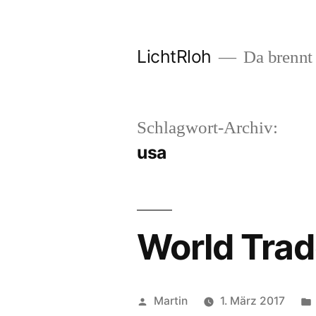
Zum
Inhalt
LichtRloh
Da brennt 
springen
Schlagwort-Archiv:
usa
World Trad
Veröffentlicht
Martin
1. März 2017