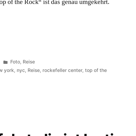
op of the Rock“ ist das genau umgekehrt.
Veröffentlicht
Foto
,
Reise
unter
w york
,
nyc
,
Reise
,
rockefeller center
,
top of the