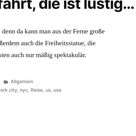
ahrt, die ist lustig…
n, denn da kann man aus der Ferne große
erdem auch die Freiheitsstatue, die
nsten auch nur mäßig spektakulär.
Veröffentlicht
Allgemein
unter
ork city
,
nyc
,
Reise
,
us
,
usa