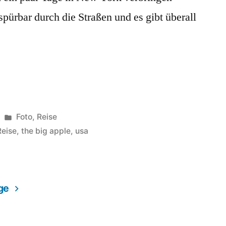
spürbar durch die Straßen und es gibt überall
Veröffentlicht
Foto
,
Reise
unter
Reise
,
the big apple
,
usa
ge
ng