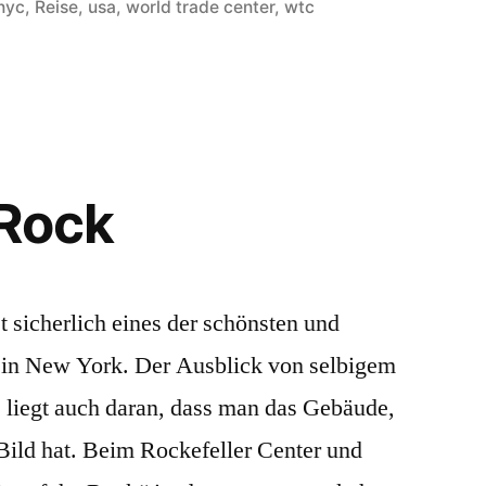
unter
nyc
,
Reise
,
usa
,
world trade center
,
wtc
 Rock
t sicherlich eines der schönsten und
in New York. Der Ausblick von selbigem
s liegt auch daran, dass man das Gebäude,
Bild hat. Beim Rockefeller Center und