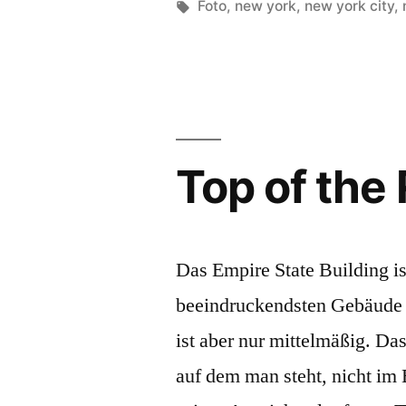
von
Schlagwörter:
Foto
,
new york
,
new york city
,
Top of the
Das Empire State Building is
beeindruckendsten Gebäude 
ist aber nur mittelmäßig. Da
auf dem man steht, nicht im 