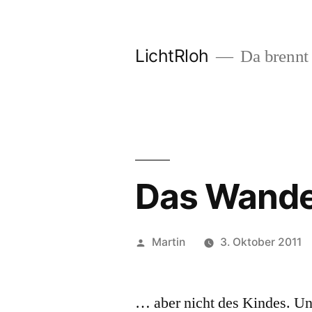
Zum
Inhalt
LichtRloh
Da brennt 
springen
Das Wander
Veröffentlicht
Martin
3. Oktober 2011
von
… aber nicht des Kindes. Un