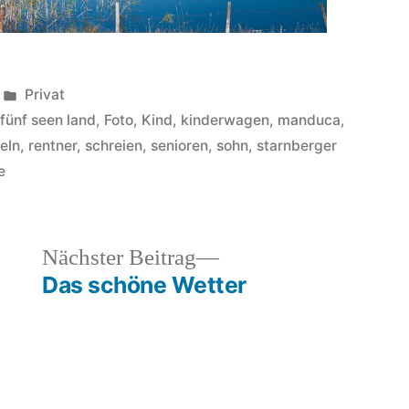
Veröffentlicht
Privat
unter
,
fünf seen land
,
Foto
,
Kind
,
kinderwagen
,
manduca
,
eln
,
rentner
,
schreien
,
senioren
,
sohn
,
starnberger
e
heriger
Nächster
Nächster Beitrag
rag:
Beitrag:
Das schöne Wetter