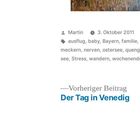
Veröffentlicht
Martin
3. Oktober 2011
von
Schlagwörter:
ausflug
,
baby
,
Bayern
,
familie
meckern
,
nerven
,
ostersee
,
queng
see
,
Stress
,
wandern
,
wochenend
Vor
Vorheriger Beitrag
Beit
Der Tag in Venedig
Beitragsnavigation