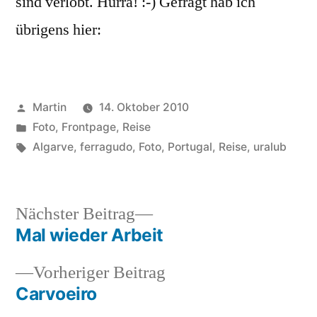
sind verlobt. Hurra! :-) Gefragt hab ich
übrigens hier:
Veröffentlicht
Martin
14. Oktober 2010
von
Veröffentlicht
Foto
,
Frontpage
,
Reise
unter
Schlagwörter:
Algarve
,
ferragudo
,
Foto
,
Portugal
,
Reise
,
uralub
Nächster
Nächster Beitrag
Beitrag:
Mal wieder Arbeit
Beitragsnavigation
Vorheriger
Vorheriger Beitrag
Beitrag:
Carvoeiro