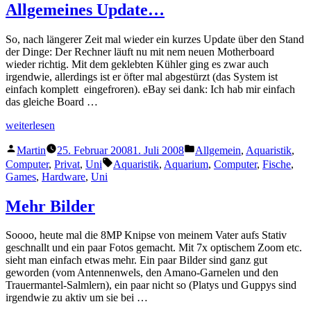
Allgemeines Update…
So, nach längerer Zeit mal wieder ein kurzes Update über den Stand
der Dinge: Der Rechner läuft nu mit nem neuen Motherboard
wieder richtig. Mit dem geklebten Kühler ging es zwar auch
irgendwie, allerdings ist er öfter mal abgestürzt (das System ist
einfach komplett eingefroren). eBay sei dank: Ich hab mir einfach
das gleiche Board …
„Allgemeines
weiterlesen
Update…“
Veröffentlicht
Veröffentlicht
Martin
25. Februar 2008
1. Juli 2008
Allgemein
,
Aquaristik
,
von
unter
Schlagwörter:
Computer
,
Privat
,
Uni
Aquaristik
,
Aquarium
,
Computer
,
Fische
,
Games
,
Hardware
,
Uni
Mehr Bilder
Soooo, heute mal die 8MP Knipse von meinem Vater aufs Stativ
geschnallt und ein paar Fotos gemacht. Mit 7x optischem Zoom etc.
sieht man einfach etwas mehr. Ein paar Bilder sind ganz gut
geworden (vom Antennenwels, den Amano-Garnelen und den
Trauermantel-Salmlern), ein paar nicht so (Platys und Guppys sind
irgendwie zu aktiv um sie bei …