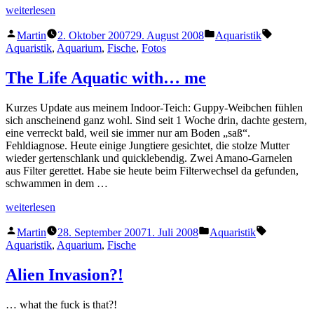
„Mehr
weiterlesen
Bilder“
Veröffentlicht
Veröffentlicht
Schlagwö
Martin
2. Oktober 2007
29. August 2008
Aquaristik
von
unter
Aquaristik
,
Aquarium
,
Fische
,
Fotos
The Life Aquatic with… me
Kurzes Update aus meinem Indoor-Teich: Guppy-Weibchen fühlen
sich anscheinend ganz wohl. Sind seit 1 Woche drin, dachte gestern,
eine verreckt bald, weil sie immer nur am Boden „saß“.
Fehldiagnose. Heute einige Jungtiere gesichtet, die stolze Mutter
wieder gertenschlank und quicklebendig. Zwei Amano-Garnelen
aus Filter gerettet. Habe sie heute beim Filterwechsel da gefunden,
schwammen in dem …
„The
weiterlesen
Life
Veröffentlicht
Veröffentlicht
Schlagwört
Aquatic
Martin
28. September 2007
1. Juli 2008
Aquaristik
von
unter
with…
Aquaristik
,
Aquarium
,
Fische
me“
Alien Invasion?!
… what the fuck is that?!