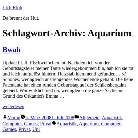
Zum
LichtRloh
Inhalt
Da brennt der Hut.
springen
Schlagwort-Archiv:
Aquarium
Bwah
Update Pt. II: Fischweibchen tot. Nachdem ich von der
Geburtstagsfeier meiner Tante wiedergekommen bin, hab ich sie tot
und leicht aufgelöst hinterm Heizstab klemmend gefunden… :-/
Schönes, wenngleich anstrengendes Wochenende gehabt: Die liebe
Patentante hat einen runden Geburtstag auf der Schliersbergalm
gefeiert. War wirklich nett da, wenngleich die ganze Sache auf
Grund des Orkantiefs Emma …
„Bwah“
weiterlesen
Veröffentlicht
Veröffentlicht
Martin
5. März 2008
1. Juli 2008
Allgemein
,
Aquaristik
,
von
unter
Schlagwörter:
Computer
,
Games
,
Privat
Aquaristik
,
Aquarium
,
Computer
,
Games
,
Privat
,
Uni