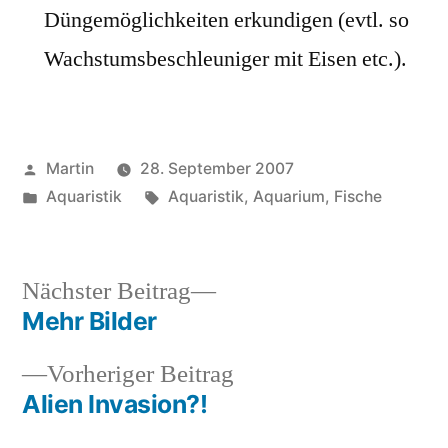
Düngemöglichkeiten erkundigen (evtl. so
Wachstumsbeschleuniger mit Eisen etc.).
Veröffentlicht
Martin
28. September 2007
von
Veröffentlicht
Schlagwörter:
Aquaristik
Aquaristik
,
Aquarium
,
Fische
unter
Nächster
Nächster Beitrag
Beitrag:
Mehr Bilder
Beitragsnavigation
Vorheriger
Vorheriger Beitrag
Beitrag:
Alien Invasion?!