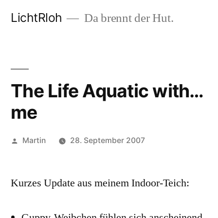
Zum
LichtRloh
Da brennt der Hut.
Inhalt
springen
The Life Aquatic with…
me
Veröffentlicht
Martin
28. September 2007
von
Kurzes Update aus meinem Indoor-Teich:
Guppy-Weibchen fühlen sich anscheinend