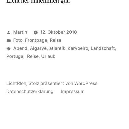
Licht her unheimlich gut.
Veröffentlicht
Martin
12. Oktober 2010
von
Veröffentlicht
Foto
,
Frontpage
,
Reise
unter
Schlagwörter:
Abend
,
Algarve
,
atlantik
,
carvoeiro
,
Landschaft
,
Portugal
,
Reise
,
Urlaub
LichtRloh
,
Stolz präsentiert von WordPress.
Datenschutzerklärung
Impressum