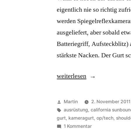
eigentlich nie so richtig zuf
werden Spiegelreflexkameras
ausgeliefert, aber sobald et
Batteriegriff, Aufsteckblitz)
stärkste Nacken. Der Gurt s
„Shootout:
weiterlesen
Kameragurte“
Veröffentlicht
Martin
2. November 2011
von
Schlagwörter:
ausrüstung
,
california sunbou
gurt
,
kameragurt
,
op/tech
,
should
zu
1 Kommentar