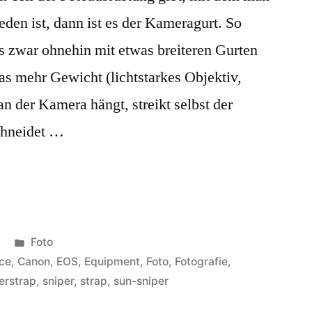
rieden ist, dann ist es der Kameragurt. So
 zwar ohnehin mit etwas breiteren Gurten
was mehr Gewicht (lichtstarkes Objektiv,
 an der Kamera hängt, streikt selbst der
chneidet …
Veröffentlicht
Foto
unter
nce
,
Canon
,
EOS
,
Equipment
,
Foto
,
Fotografie
,
erstrap
,
sniper
,
strap
,
sun-sniper