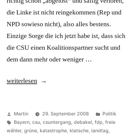
richtig schön „abgelost“ und saftig verloren,
die Linke ist nicht reingekommen (Rep und
NPD sowieso nicht), also alles bestens.
Einzige Sorge die ich jetzt habe ist, dass sich
die CSU einen Koalitionspartner sucht und
dem dann mehr oder weniger …
„Wahl“
weiterlesen
Veröffentlicht
Veröffentlicht
Martin
29. September 2008
Politik
von
Schlagwörter:
unter
Bayern
,
csu
,
csuntergang
,
debakel
,
fdp
,
freie
wähler
,
grüne
,
katastrophe
,
klatsche
,
landtag
,