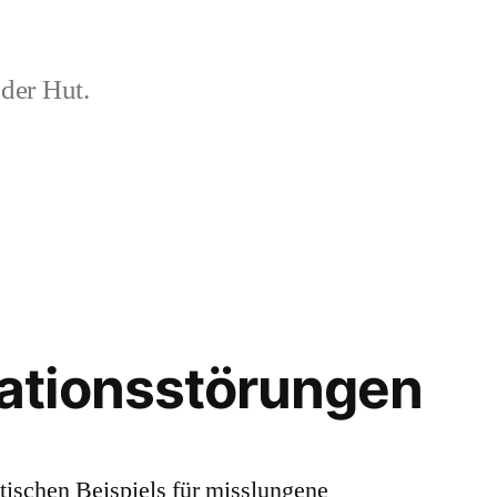
der Hut.
tionsstörungen
tischen Beispiels für misslungene