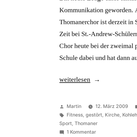
Kommunikation geworden. Ab
Thomanerchor ist derzeit in 
Zeit bei St.-Andrew-Schüler
Chor heute bei der zweimal 
Schule dabei und hat dann a
„Kommunikationsstörungen
weiterlesen
Veröffentlicht
Martin
12. März 2009
von
Schlagwörter:
Fitness
,
gestört
,
Kirche
,
Kohle
Sport
,
Thomaner
zu
1 Kommentar