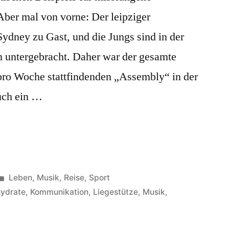
er mal von vorne: Der leipziger
Sydney zu Gast, und die Jungs sind in der
n untergebracht. Daher war der gesamte
pro Woche stattfindenden „Assembly“ in der
uch ein …
“
Veröffentlicht
Leben
,
Musik
,
Reise
,
Sport
unter
hydrate
,
Kommunikation
,
Liegestütze
,
Musik
,