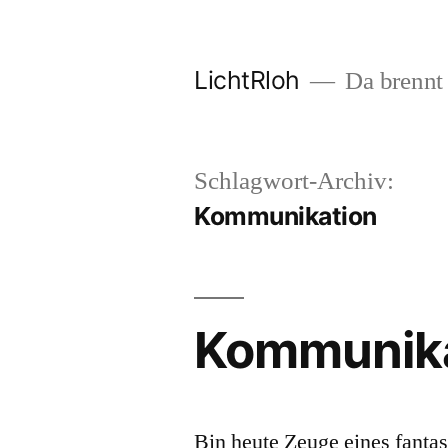
Zum
Inhalt
LichtRloh
Da brennt 
springen
Schlagwort-Archiv:
Kommunikation
Kommunika
Bin heute Zeuge eines fantas