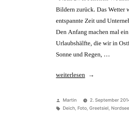
Bildern zurück. Das Wetter 
entspannte Zeit und Unterneh
Den Anfang machen mal ein p
Urlaubshälfte, die wir in Os
Sonne und Regen, …
„Ostfriesland“
weiterlesen
Veröffentlicht
Martin
2. September 201
von
Schlagwörter:
Deich
,
Foto
,
Greetsiel
,
Nordse