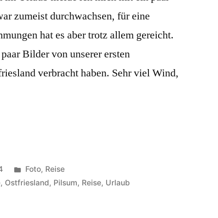
war zumeist durchwachsen, für eine
mungen hat es aber trotz allem gereicht.
aar Bilder von unserer ersten
tfriesland verbracht haben. Sehr viel Wind,
Veröffentlicht
4
Foto
,
Reise
unter
e
,
Ostfriesland
,
Pilsum
,
Reise
,
Urlaub