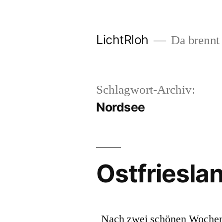
Zum
Inhalt
LichtRloh
Da brennt 
springen
Schlagwort-Archiv:
Nordsee
Ostfriesla
Nach zwei schönen Wochen i