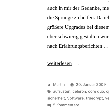
auch in mir der Gedanke, me
die Sprünge zu helfen. Da i
größere Upgrades bei diesem
eher schwierig gestalten wür
nach Erfahrungsberichten …
„Good
weiterlesen
ol‘
V8
Veröffentlicht
Martin
20. Januar 2009
Muscle
von
Schlagwörter:
aufrüsten
,
celeron
,
core duo
,
c
sicherheit
,
Software
,
truecrypt
,
v
Power“
zu
5 Kommentare