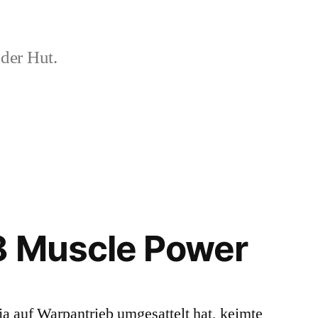
der Hut.
8 Muscle Power
a auf Warpantrieb umgesattelt hat, keimte