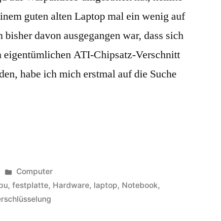
inem guten alten Laptop mal ein wenig auf
ch bisher davon ausgegangen war, dass sich
 eigentümlichen ATI-Chipsatz-Verschnitt
den, habe ich mich erstmal auf die Suche
Veröffentlicht
Computer
unter
pu
,
festplatte
,
Hardware
,
laptop
,
Notebook
,
erschlüsselung