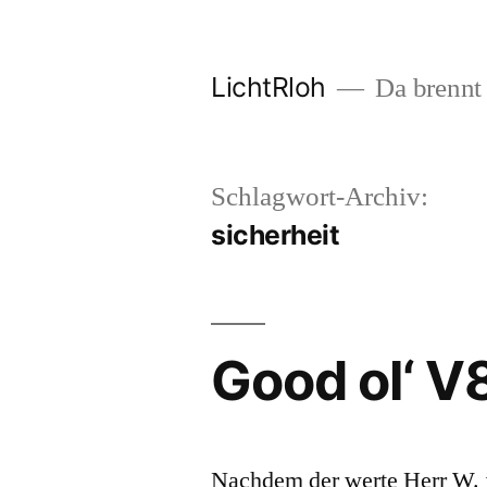
Zum
Inhalt
LichtRloh
Da brennt 
springen
Schlagwort-Archiv:
sicherheit
Good ol‘ V
Nachdem der werte Herr W. j